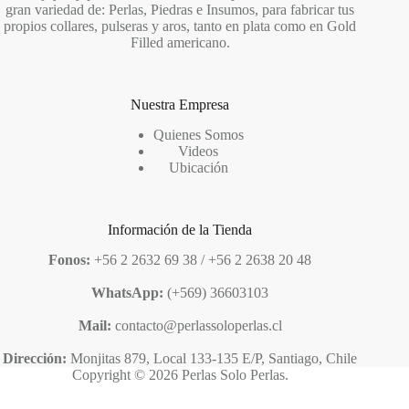
gran variedad de: Perlas, Piedras e Insumos, para fabricar tus
propios collares, pulseras y aros, tanto en plata como en Gold
Filled americano.
Nuestra Empresa
Quienes Somos
Videos
Ubicación
Información de la Tienda
Fonos:
+56 2 2632 69 38 / +56 2 2638 20 48
WhatsApp:
(+569) 36603103
Mail:
contacto@perlassoloperlas.cl
Dirección:
Monjitas 879, Local 133-135 E/P, Santiago, Chile
Copyright © 2026 Perlas Solo Perlas.