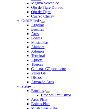
Magma Volcánico
Ojo de Tigre Dorado
Ojo de Tigre
Cuarzo Cherry
Gold Filled
Argollas
Broches
Aros
Bolitas
Mostacillas
Alambre
Adornos
Terminal
Apriete
Tuercas
Cadenas GF por metro
Valier GF
Discos
Armazón Aros
Plata
Broches
Broches Exclusivos
Aros Plata
Bolitas Plata
Mostacillas Plata