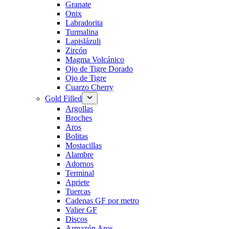
Granate
Onix
Labradorita
Turmalina
Lapislázuli
Zircón
Magma Volcánico
Ojo de Tigre Dorado
Ojo de Tigre
Cuarzo Cherry
Gold Filled
Argollas
Broches
Aros
Bolitas
Mostacillas
Alambre
Adornos
Terminal
Apriete
Tuercas
Cadenas GF por metro
Valier GF
Discos
Armazón Aros