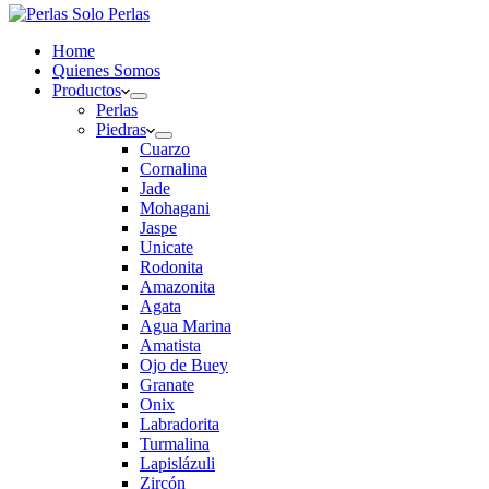
Home
Quienes Somos
Productos
Perlas
Piedras
Cuarzo
Cornalina
Jade
Mohagani
Jaspe
Unicate
Rodonita
Amazonita
Agata
Agua Marina
Amatista
Ojo de Buey
Granate
Onix
Labradorita
Turmalina
Lapislázuli
Zircón