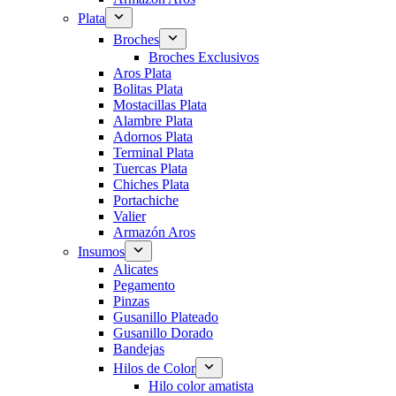
Plata
Broches
Broches Exclusivos
Aros Plata
Bolitas Plata
Mostacillas Plata
Alambre Plata
Adornos Plata
Terminal Plata
Tuercas Plata
Chiches Plata
Portachiche
Valier
Armazón Aros
Insumos
Alicates
Pegamento
Pinzas
Gusanillo Plateado
Gusanillo Dorado
Bandejas
Hilos de Color
Hilo color amatista