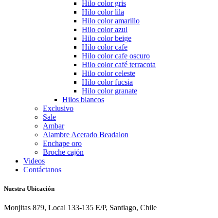
Hilo color gris
Hilo color lila
Hilo color amarillo
Hilo color azul
Hilo color beige
Hilo color cafe
Hilo color cafe oscuro
Hilo color café terracota
Hilo color celeste
Hilo color fucsia
Hilo color granate
Hilos blancos
Exclusivo
Sale
Ambar
Alambre Acerado Beadalon
Enchape oro
Broche cajón
Videos
Contáctanos
Nuestra Ubicación
Monjitas 879, Local 133-135 E/P, Santiago, Chile