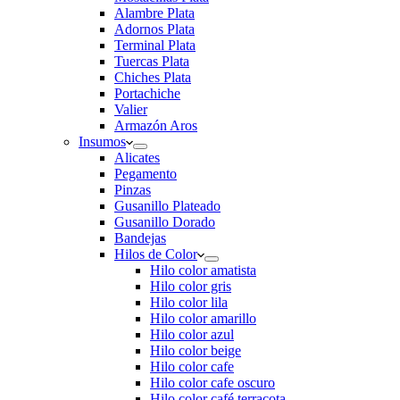
Alambre Plata
Adornos Plata
Terminal Plata
Tuercas Plata
Chiches Plata
Portachiche
Valier
Armazón Aros
Insumos
Alicates
Pegamento
Pinzas
Gusanillo Plateado
Gusanillo Dorado
Bandejas
Hilos de Color
Hilo color amatista
Hilo color gris
Hilo color lila
Hilo color amarillo
Hilo color azul
Hilo color beige
Hilo color cafe
Hilo color cafe oscuro
Hilo color café terracota