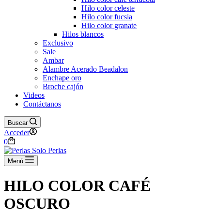
Hilo color celeste
Hilo color fucsia
Hilo color granate
Hilos blancos
Exclusivo
Sale
Ambar
Alambre Acerado Beadalon
Enchape oro
Broche cajón
Videos
Contáctanos
Buscar
Acceder
Carro
0
de
compra
Menú
HILO COLOR CAFÉ
OSCURO