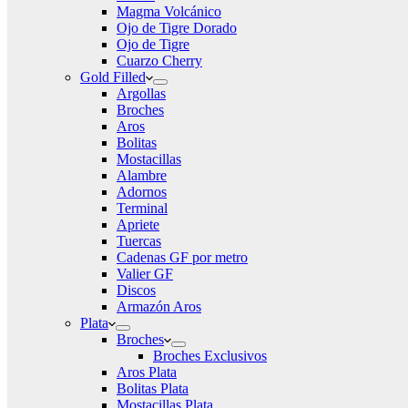
Magma Volcánico
Ojo de Tigre Dorado
Ojo de Tigre
Cuarzo Cherry
Gold Filled
Argollas
Broches
Aros
Bolitas
Mostacillas
Alambre
Adornos
Terminal
Apriete
Tuercas
Cadenas GF por metro
Valier GF
Discos
Armazón Aros
Plata
Broches
Broches Exclusivos
Aros Plata
Bolitas Plata
Mostacillas Plata