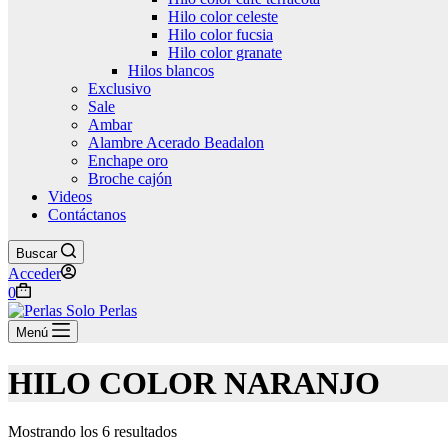
Hilo color celeste
Hilo color fucsia
Hilo color granate
Hilos blancos
Exclusivo
Sale
Ambar
Alambre Acerado Beadalon
Enchape oro
Broche cajón
Videos
Contáctanos
Buscar
Acceder
Carro
0
de
compra
Menú
HILO COLOR NARANJO
Mostrando los 6 resultados