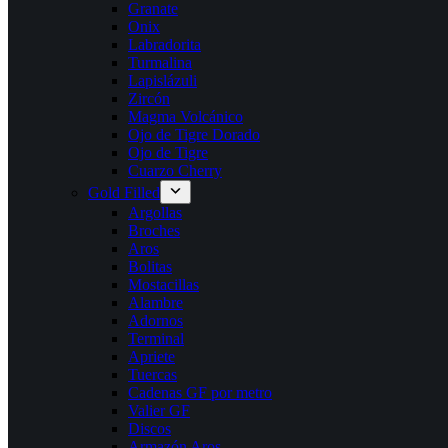
Granate
Onix
Labradorita
Turmalina
Lapislázuli
Zircón
Magma Volcánico
Ojo de Tigre Dorado
Ojo de Tigre
Cuarzo Cherry
Gold Filled
Argollas
Broches
Aros
Bolitas
Mostacillas
Alambre
Adornos
Terminal
Apriete
Tuercas
Cadenas GF por metro
Valier GF
Discos
Armazón Aros