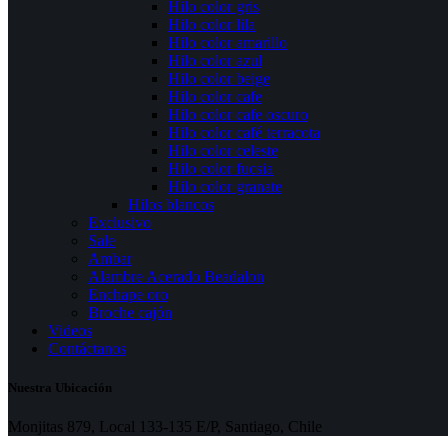
Hilo color gris
Hilo color lila
Hilo color amarillo
Hilo color azul
Hilo color beige
Hilo color cafe
Hilo color cafe oscuro
Hilo color café terracota
Hilo color celeste
Hilo color fucsia
Hilo color granate
Hilos blancos
Exclusivo
Sale
Ambar
Alambre Acerado Beadalon
Enchape oro
Broche cajón
Videos
Contáctanos
Nuestra Ubicación
Monjitas 879, Local 133-135 E/P, Santiago, Chile