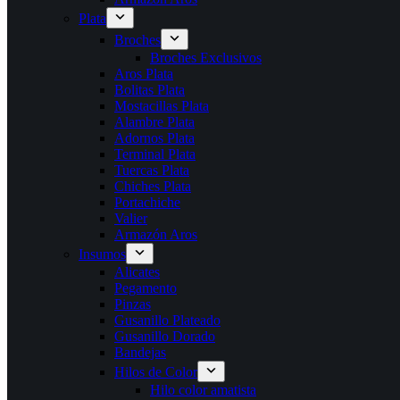
Plata
Broches
Broches Exclusivos
Aros Plata
Bolitas Plata
Mostacillas Plata
Alambre Plata
Adornos Plata
Terminal Plata
Tuercas Plata
Chiches Plata
Portachiche
Valier
Armazón Aros
Insumos
Alicates
Pegamento
Pinzas
Gusanillo Plateado
Gusanillo Dorado
Bandejas
Hilos de Color
Hilo color amatista