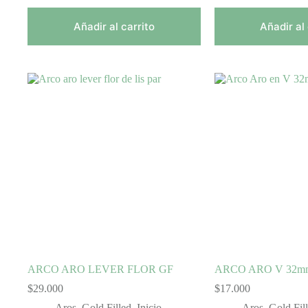
Añadir al carrito
Añadir al 
ARCO ARO LEVER FLOR GF
ARCO ARO V 32m
$
29.000
$
17.000
Aros
,
Gold Filled
,
Inicio
Aros
,
Gold Fil