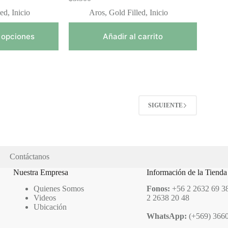
led
,
Inicio
Aros
,
Gold Filled
,
Inicio
cios:
sde
1.900
 opciones
Añadir al carrito
ta
6.800
2
SIGUIENTE
Contáctanos
Nuestra Empresa
Información de la Tienda
Quienes Somos
Fonos:
+56 2 2632 69 38
Videos
2 2638 20 48
Ubicación
WhatsApp:
(+569) 366