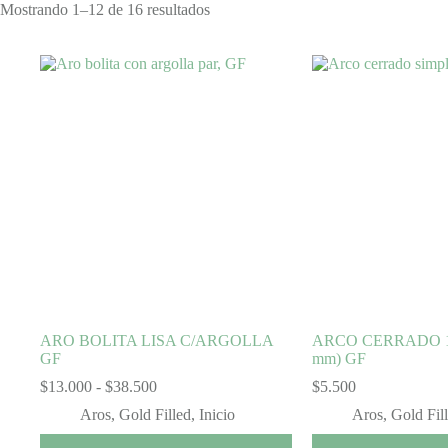
Mostrando 1–12 de 16 resultados
Este
producto
tiene
múltiples
variantes.
Las
opciones
se
pueden
elegir
en
la
página
de
producto
ARO BOLITA LISA C/ARGOLLA
ARCO CERRADO 16
GF
mm) GF
Rango
$
13.000
-
$
38.500
$
5.500
de
Aros
,
Gold Filled
,
Inicio
Aros
,
Gold Fil
precios:
desde