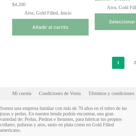
de
$
4.200
Aros
,
Gold Fil
pre
Aros
,
Gold Filled
,
Inicio
de
$2
Seleccionar
has
Añadir al carrito
$4
1
Mi cuenta
Condiciones de Venta
Términos y condiciones
Somos una empresa familiar con más de 70 años en el rubro de las
joyas y perlas. En nuestra tienda podrás encontrar, una gran
variedad de: Perlas, Piedras e Insumos, para fabricar tus propios
collares, pulseras y aros, tanto en plata como en Gold Filled
americano.