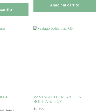
Añadir al carrito
carrito
m GF
VASTAGO TERMINACION
BOLITA 5cm GF
$
6.800
led
,
Inicio