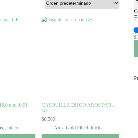
C
F
$
P
,0 mm (0,51
CASQUILLA DISCO AROS PAR ,
GF
$
8.500
led
,
Inicio
Aros
,
Gold Filled
,
Inicio