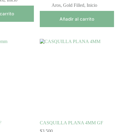
Aros
,
Gold Filled
,
Inicio
carrito
Añadir al carrito
F
CASQUILLA PLANA 4MM GF
ngo
$
3.500