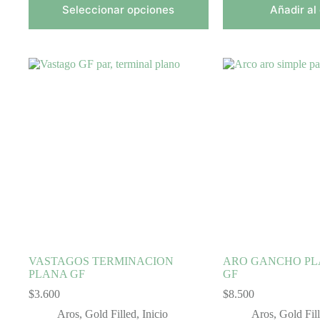
$13.000
Seleccionar opciones
Añadir al 
hasta
$38.500
VASTAGOS TERMINACION
ARO GANCHO PL
PLANA GF
GF
$
3.600
$
8.500
Aros
,
Gold Filled
,
Inicio
Aros
,
Gold Fil