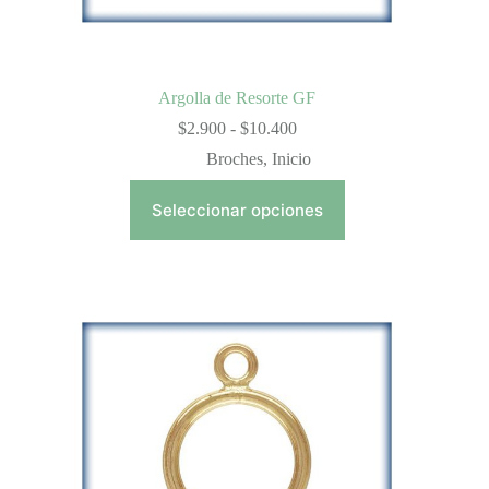
Argolla de Resorte GF
Rango
$
2.900
-
$
10.400
de
Broches
,
Inicio
precios:
desde
$2.900
Seleccionar opciones
hasta
$10.400