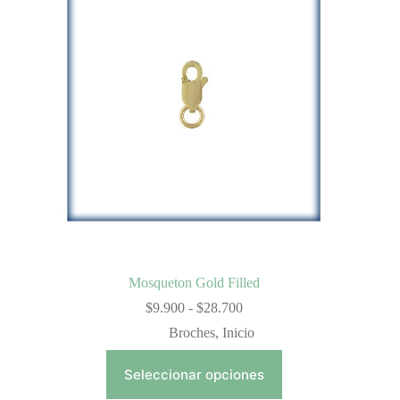
variantes.
Las
opciones
se
pueden
elegir
en
la
página
de
producto
Mosqueton Gold Filled
Rango
$
9.900
-
$
28.700
de
Broches
,
Inicio
precios:
desde
$9.900
Seleccionar opciones
hasta