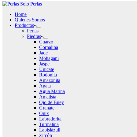
Home
Quienes Somos
Productos
Perlas
Piedras
Cuarzo
Cornalina
Jade
Mohagani
Jaspe
Unicate
Rodonita
Amazonita
Agata
Agua Marina
Amatista
Ojo de Buey
Granate
Onix
Labradorita
Turmalina
Lapislázuli
Zircón