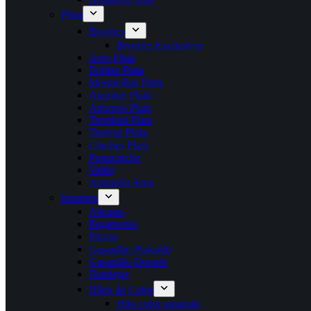
Plata
Broches
Broches Exclusivos
Aros Plata
Bolitas Plata
Mostacillas Plata
Alambre Plata
Adornos Plata
Terminal Plata
Tuercas Plata
Chiches Plata
Portachiche
Valier
Armazón Aros
Insumos
Alicates
Pegamento
Pinzas
Gusanillo Plateado
Gusanillo Dorado
Bandejas
Hilos de Color
Hilo color amatista