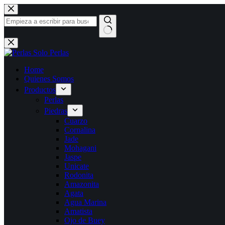
Saltar
al
contenido
Sin
resultados
Home
Quienes Somos
Productos
Perlas
Piedras
Cuarzo
Cornalina
Jade
Mohagani
Jaspe
Unicate
Rodonita
Amazonita
Agata
Agua Marina
Amatista
Ojo de Buey