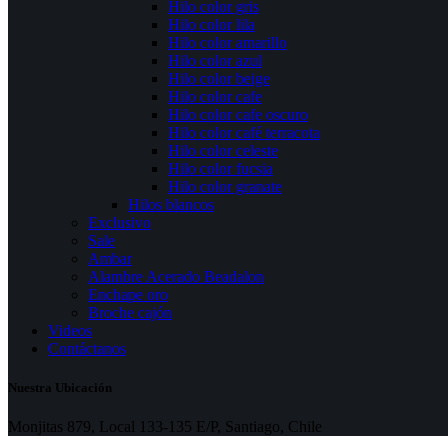
Hilo color gris
Hilo color lila
Hilo color amarillo
Hilo color azul
Hilo color beige
Hilo color cafe
Hilo color cafe oscuro
Hilo color café terracota
Hilo color celeste
Hilo color fucsia
Hilo color granate
Hilos blancos
Exclusivo
Sale
Ambar
Alambre Acerado Beadalon
Enchape oro
Broche cajón
Videos
Contáctanos
Nuestra Ubicación
Monjitas 879, Local 133-135 E/P, Santiago, Chile