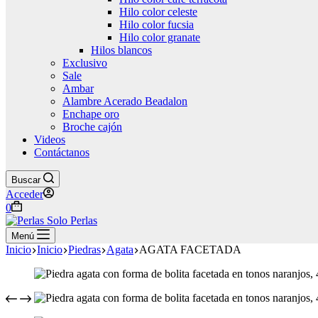
Hilo color celeste
Hilo color fucsia
Hilo color granate
Hilos blancos
Exclusivo
Sale
Ambar
Alambre Acerado Beadalon
Enchape oro
Broche cajón
Videos
Contáctanos
Buscar
Acceder
Carro
0
de
compra
Menú
Inicio
Inicio
Piedras
Agata
AGATA FACETADA