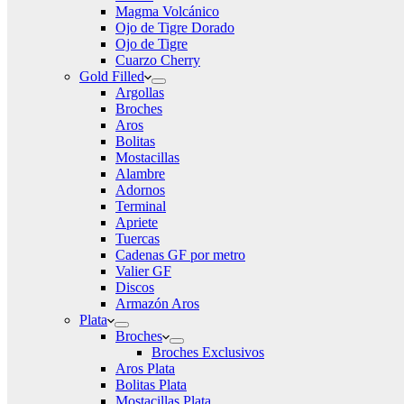
Magma Volcánico
Ojo de Tigre Dorado
Ojo de Tigre
Cuarzo Cherry
Gold Filled
Argollas
Broches
Aros
Bolitas
Mostacillas
Alambre
Adornos
Terminal
Apriete
Tuercas
Cadenas GF por metro
Valier GF
Discos
Armazón Aros
Plata
Broches
Broches Exclusivos
Aros Plata
Bolitas Plata
Mostacillas Plata