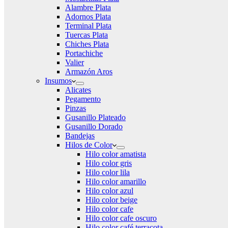
Alambre Plata
Adornos Plata
Terminal Plata
Tuercas Plata
Chiches Plata
Portachiche
Valier
Armazón Aros
Insumos
Alicates
Pegamento
Pinzas
Gusanillo Plateado
Gusanillo Dorado
Bandejas
Hilos de Color
Hilo color amatista
Hilo color gris
Hilo color lila
Hilo color amarillo
Hilo color azul
Hilo color beige
Hilo color cafe
Hilo color cafe oscuro
Hilo color café terracota