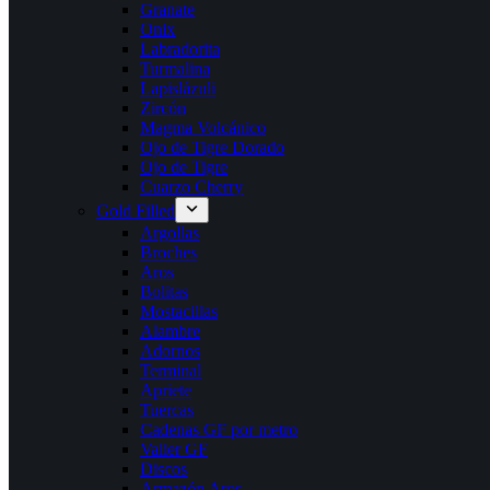
Granate
Onix
Labradorita
Turmalina
Lapislázuli
Zircón
Magma Volcánico
Ojo de Tigre Dorado
Ojo de Tigre
Cuarzo Cherry
Gold Filled
Argollas
Broches
Aros
Bolitas
Mostacillas
Alambre
Adornos
Terminal
Apriete
Tuercas
Cadenas GF por metro
Valier GF
Discos
Armazón Aros