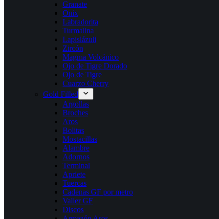
Granate
Onix
Labradorita
Turmalina
Lapislázuli
Zircón
Magma Volcánico
Ojo de Tigre Dorado
Ojo de Tigre
Cuarzo Cherry
Gold Filled
Argollas
Broches
Aros
Bolitas
Mostacillas
Alambre
Adornos
Terminal
Apriete
Tuercas
Cadenas GF por metro
Valier GF
Discos
Armazón Aros