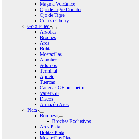
Magma Volcánico
Ojo de Tigre Dorado
Ojo de Tigre
Cuarzo Cherry
Gold Filled
Argollas
Broches
Aros
Bolitas
Mostacillas
Alambre
Adornos
Terminal
Apriete
Tuercas
Cadenas GF por metro
Valier GF
Discos
Armazón Aros
Plata
Broches
Broches Exclusivos
Aros Plata
Bolitas Plata
Mostacillas Plata