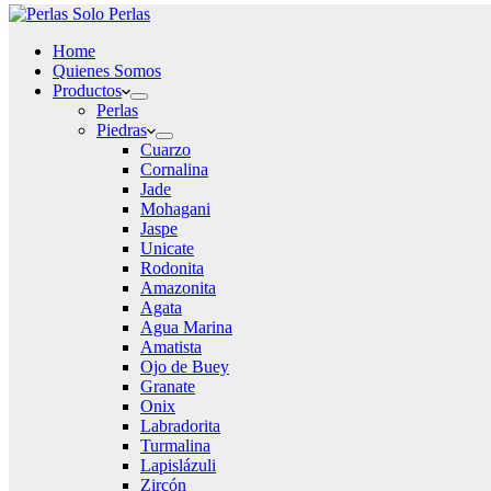
Home
Quienes Somos
Productos
Perlas
Piedras
Cuarzo
Cornalina
Jade
Mohagani
Jaspe
Unicate
Rodonita
Amazonita
Agata
Agua Marina
Amatista
Ojo de Buey
Granate
Onix
Labradorita
Turmalina
Lapislázuli
Zircón