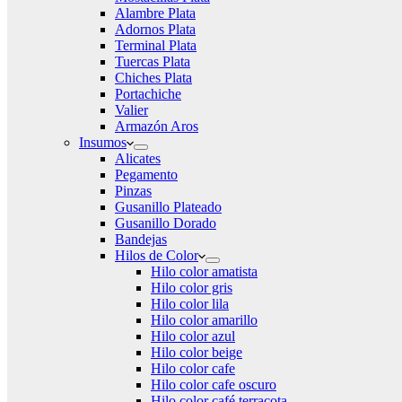
Alambre Plata
Adornos Plata
Terminal Plata
Tuercas Plata
Chiches Plata
Portachiche
Valier
Armazón Aros
Insumos
Alicates
Pegamento
Pinzas
Gusanillo Plateado
Gusanillo Dorado
Bandejas
Hilos de Color
Hilo color amatista
Hilo color gris
Hilo color lila
Hilo color amarillo
Hilo color azul
Hilo color beige
Hilo color cafe
Hilo color cafe oscuro
Hilo color café terracota