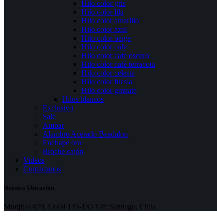
Hilo color gris
Hilo color lila
Hilo color amarillo
Hilo color azul
Hilo color beige
Hilo color cafe
Hilo color cafe oscuro
Hilo color café terracota
Hilo color celeste
Hilo color fucsia
Hilo color granate
Hilos blancos
Exclusivo
Sale
Ambar
Alambre Acerado Beadalon
Enchape oro
Broche cajón
Videos
Contáctanos
Nuestra Ubicación
Monjitas 879, Local 133-135 E/P, Santiago, Chile