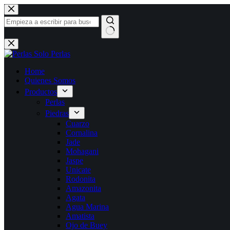
Saltar
al
contenido
Sin
resultados
Home
Quienes Somos
Productos
Perlas
Piedras
Cuarzo
Cornalina
Jade
Mohagani
Jaspe
Unicate
Rodonita
Amazonita
Agata
Agua Marina
Amatista
Ojo de Buey