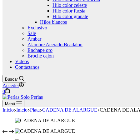
Hilo color celeste
Hilo color fucsia
Hilo color granate
Hilos blancos
Exclusivo
Sale
Ambar
Alambre Acerado Beadalon
Enchape oro
Broche cajón
Videos
Contáctanos
Buscar
Acceder
Carro
0
de
compra
Menú
Inicio
Inicio
Plata
CADENA DE ALARGUE
CADENA DE AL