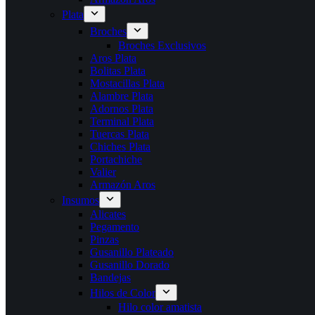
Plata
Broches
Broches Exclusivos
Aros Plata
Bolitas Plata
Mostacillas Plata
Alambre Plata
Adornos Plata
Terminal Plata
Tuercas Plata
Chiches Plata
Portachiche
Valier
Armazón Aros
Insumos
Alicates
Pegamento
Pinzas
Gusanillo Plateado
Gusanillo Dorado
Bandejas
Hilos de Color
Hilo color amatista