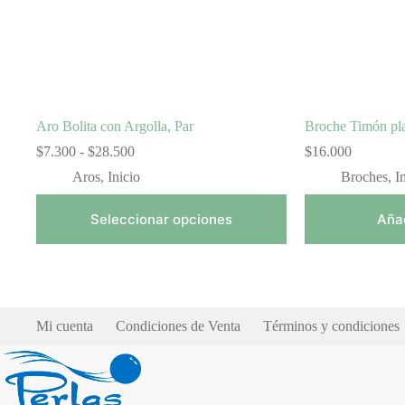
en
la
página
de
producto
Aro Bolita con Argolla, Par
Broche Timón pl
Rango
$
7.300
-
$
28.500
$
16.000
de
Aros
,
Inicio
Broches
,
I
precios:
desde
$7.300
Seleccionar opciones
Añad
hasta
$28.500
Mi cuenta
Condiciones de Venta
Términos y condiciones