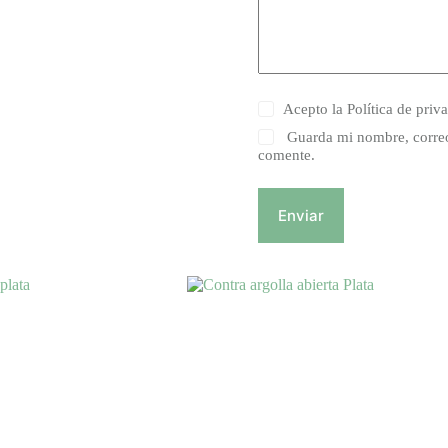
Acepto la
Política de priv
Guarda mi nombre, correo
comente.
Enviar
Este
producto
tiene
múltiples
variantes.
Las
opciones
se
pueden
elegir