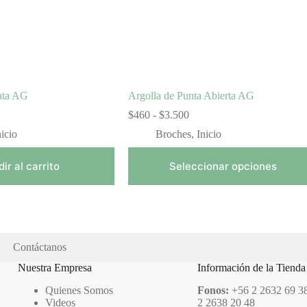
en
la
página
de
producto
ata AG
Argolla de Punta Abierta AG
Rango
$
460
-
$
3.500
de
nicio
Broches
,
Inicio
precios:
desde
$460
ir al carrito
Seleccionar opciones
hasta
$3.500
Contáctanos
Nuestra Empresa
Información de la Tienda
Quienes Somos
Fonos:
+56 2 2632 69 38
Videos
2 2638 20 48