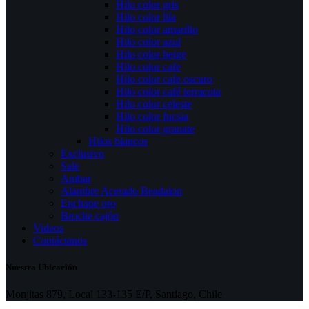
Hilo color gris
Hilo color lila
Hilo color amarillo
Hilo color azul
Hilo color beige
Hilo color cafe
Hilo color cafe oscuro
Hilo color café terracota
Hilo color celeste
Hilo color fucsia
Hilo color granate
Hilos blancos
Exclusivo
Sale
Ambar
Alambre Acerado Beadalon
Enchape oro
Broche cajón
Videos
Contáctanos
Nuestra Ubicación
Monjitas 879, Local 133-135 E/P, Santiago, Chile