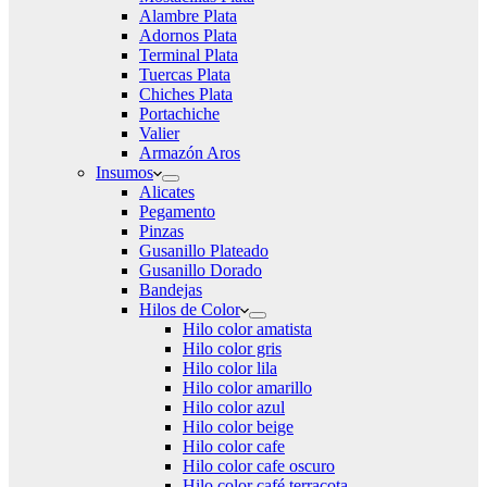
Alambre Plata
Adornos Plata
Terminal Plata
Tuercas Plata
Chiches Plata
Portachiche
Valier
Armazón Aros
Insumos
Alicates
Pegamento
Pinzas
Gusanillo Plateado
Gusanillo Dorado
Bandejas
Hilos de Color
Hilo color amatista
Hilo color gris
Hilo color lila
Hilo color amarillo
Hilo color azul
Hilo color beige
Hilo color cafe
Hilo color cafe oscuro
Hilo color café terracota