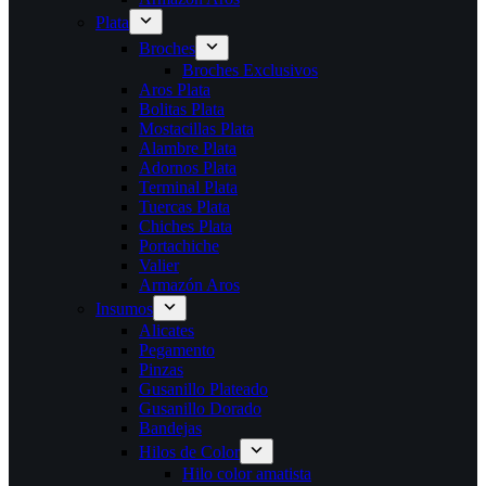
Plata
Broches
Broches Exclusivos
Aros Plata
Bolitas Plata
Mostacillas Plata
Alambre Plata
Adornos Plata
Terminal Plata
Tuercas Plata
Chiches Plata
Portachiche
Valier
Armazón Aros
Insumos
Alicates
Pegamento
Pinzas
Gusanillo Plateado
Gusanillo Dorado
Bandejas
Hilos de Color
Hilo color amatista