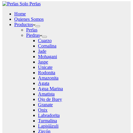
Home
Quienes Somos
Productos
Perlas
Piedras
Cuarzo
Cornalina
Jade
Mohagani
Jaspe
Unicate
Rodonita
Amazonita
Agata
Agua Marina
Amatista
Ojo de Buey
Granate
Onix
Labradorita
Turmalina
Lapislázuli
Zircón