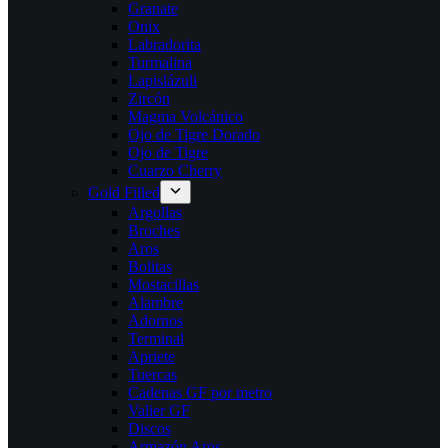
Granate
Onix
Labradorita
Turmalina
Lapislázuli
Zircón
Magma Volcánico
Ojo de Tigre Dorado
Ojo de Tigre
Cuarzo Cherry
Gold Filled
Argollas
Broches
Aros
Bolitas
Mostacillas
Alambre
Adornos
Terminal
Apriete
Tuercas
Cadenas GF por metro
Valier GF
Discos
Armazón Aros