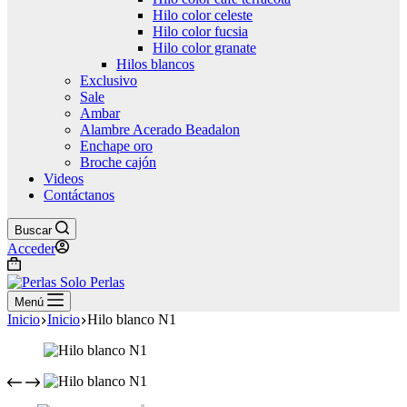
Hilo color celeste
Hilo color fucsia
Hilo color granate
Hilos blancos
Exclusivo
Sale
Ambar
Alambre Acerado Beadalon
Enchape oro
Broche cajón
Videos
Contáctanos
Buscar
Acceder
Carro
de
compra
Menú
Inicio
Inicio
Hilo blanco N1