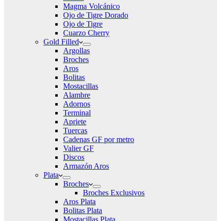
Magma Volcánico
Ojo de Tigre Dorado
Ojo de Tigre
Cuarzo Cherry
Gold Filled
Argollas
Broches
Aros
Bolitas
Mostacillas
Alambre
Adornos
Terminal
Apriete
Tuercas
Cadenas GF por metro
Valier GF
Discos
Armazón Aros
Plata
Broches
Broches Exclusivos
Aros Plata
Bolitas Plata
Mostacillas Plata