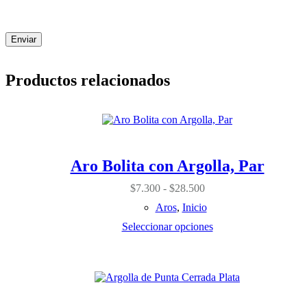
Enviar
Productos relacionados
Este
producto
tiene
múltiples
variantes.
Aro Bolita con Argolla, Par
Las
opciones
Rango
$
7.300
-
$
28.500
se
de
pueden
Aros
,
Inicio
precios:
elegir
desde
Seleccionar opciones
en
$7.300
la
hasta
página
$28.500
Este
de
producto
producto
tiene
múltiples