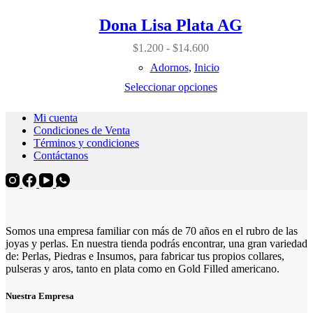
múltiples
variantes.
Dona Lisa Plata AG
Las
opciones
Rango
$
1.200
-
$
14.600
se
de
pueden
Adornos
,
Inicio
precios:
elegir
desde
Seleccionar opciones
en
$1.200
la
hasta
página
Mi cuenta
$14.600
de
Condiciones de Venta
producto
Términos y condiciones
Contáctanos
Somos una empresa familiar con más de 70 años en el rubro de las
joyas y perlas. En nuestra tienda podrás encontrar, una gran variedad
de: Perlas, Piedras e Insumos, para fabricar tus propios collares,
pulseras y aros, tanto en plata como en Gold Filled americano.
Nuestra Empresa