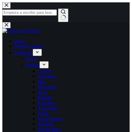
Saltar
al
contenido
Sin
resultados
Home
Quienes Somos
Productos
Perlas
Piedras
Cuarzo
Cornalina
Jade
Mohagani
Jaspe
Unicate
Rodonita
Amazonita
Agata
Agua Marina
Amatista
Ojo de Buey