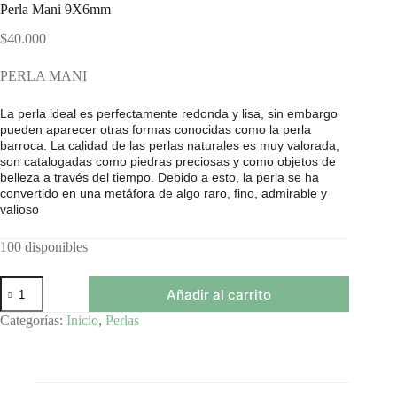
Perla Mani 9X6mm
$
40.000
PERLA MANI
La perla ideal es perfectamente redonda y lisa, sin embargo
pueden aparecer otras formas conocidas como la perla
barroca. La calidad de las perlas naturales es muy valorada,
son catalogadas como piedras preciosas y como objetos de
belleza a través del tiempo. Debido a esto, la perla se ha
convertido en una metáfora de algo raro, fino, admirable y
valioso
100 disponibles
Perla
Añadir al carrito
Mani
9X6mm
Categorías:
Inicio
,
Perlas
cantidad