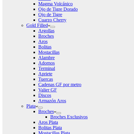
Magma Volcánico
Ojo de Tigre Dorado
Ojo de Tigre
Cuarzo Cherry
Gold Filled
Argollas
Broches
Aros
Bolitas
Mostacillas
Alambre
Adornos
Terminal
Apriete
Tuercas
Cadenas GF por metro
Valier GF
Discos
Armazón Aros
Plata
Broches
Broches Exclusivos
Aros Plata
Bolitas Plata
Mostacillas Plata