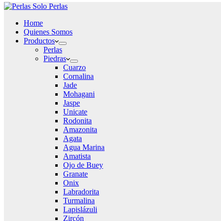
Home
Quienes Somos
Productos
Perlas
Piedras
Cuarzo
Cornalina
Jade
Mohagani
Jaspe
Unicate
Rodonita
Amazonita
Agata
Agua Marina
Amatista
Ojo de Buey
Granate
Onix
Labradorita
Turmalina
Lapislázuli
Zircón