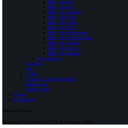
Hilo color gris
Hilo color lila
Hilo color amarillo
Hilo color azul
Hilo color beige
Hilo color cafe
Hilo color cafe oscuro
Hilo color café terracota
Hilo color celeste
Hilo color fucsia
Hilo color granate
Hilos blancos
Exclusivo
Sale
Ambar
Alambre Acerado Beadalon
Enchape oro
Broche cajón
Videos
Contáctanos
Nuestra Ubicación
Monjitas 879, Local 133-135 E/P, Santiago, Chile