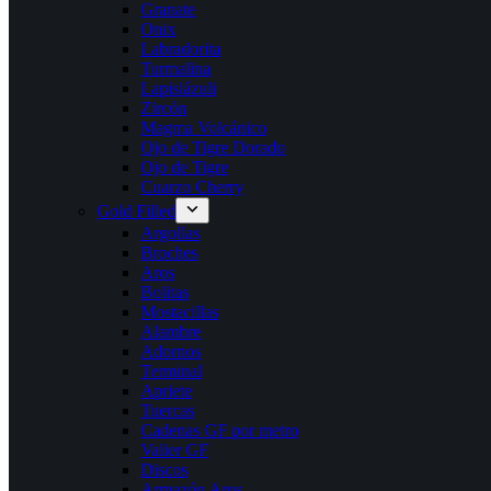
Granate
Onix
Labradorita
Turmalina
Lapislázuli
Zircón
Magma Volcánico
Ojo de Tigre Dorado
Ojo de Tigre
Cuarzo Cherry
Gold Filled
Argollas
Broches
Aros
Bolitas
Mostacillas
Alambre
Adornos
Terminal
Apriete
Tuercas
Cadenas GF por metro
Valier GF
Discos
Armazón Aros