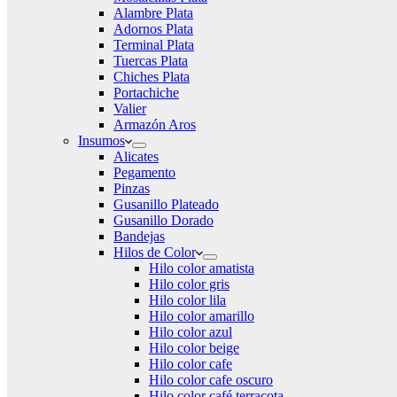
Alambre Plata
Adornos Plata
Terminal Plata
Tuercas Plata
Chiches Plata
Portachiche
Valier
Armazón Aros
Insumos
Alicates
Pegamento
Pinzas
Gusanillo Plateado
Gusanillo Dorado
Bandejas
Hilos de Color
Hilo color amatista
Hilo color gris
Hilo color lila
Hilo color amarillo
Hilo color azul
Hilo color beige
Hilo color cafe
Hilo color cafe oscuro
Hilo color café terracota