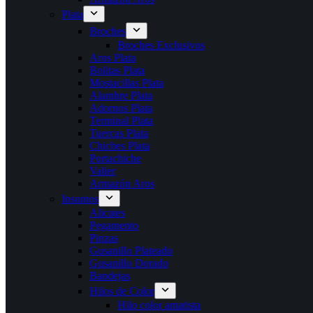
Plata
Broches
Broches Exclusivos
Aros Plata
Bolitas Plata
Mostacillas Plata
Alambre Plata
Adornos Plata
Terminal Plata
Tuercas Plata
Chiches Plata
Portachiche
Valier
Armazón Aros
Insumos
Alicates
Pegamento
Pinzas
Gusanillo Plateado
Gusanillo Dorado
Bandejas
Hilos de Color
Hilo color amatista