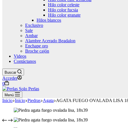
Hilo color celeste
Hilo color fucsia
Hilo color granate
Hilos blancos
Exclusivo
Sale
Ambar
Alambre Acerado Beadalon
Enchape oro
Broche cajón
Videos
Contáctanos
Buscar
Acceder
Carro
0
de
compra
Menú
Inicio
Inicio
Piedras
Agata
AGATA FUEGO OVALADA LISA 