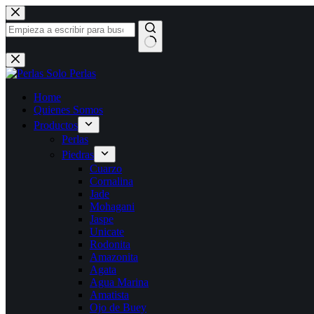
Saltar
al
contenido
Sin
resultados
Home
Quienes Somos
Productos
Perlas
Piedras
Cuarzo
Cornalina
Jade
Mohagani
Jaspe
Unicate
Rodonita
Amazonita
Agata
Agua Marina
Amatista
Ojo de Buey