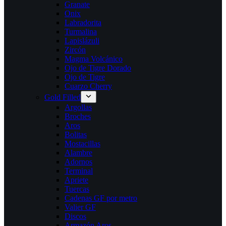
Granate
Onix
Labradorita
Turmalina
Lapislázuli
Zircón
Magma Volcánico
Ojo de Tigre Dorado
Ojo de Tigre
Cuarzo Cherry
Gold Filled
Argollas
Broches
Aros
Bolitas
Mostacillas
Alambre
Adornos
Terminal
Apriete
Tuercas
Cadenas GF por metro
Valier GF
Discos
Armazón Aros