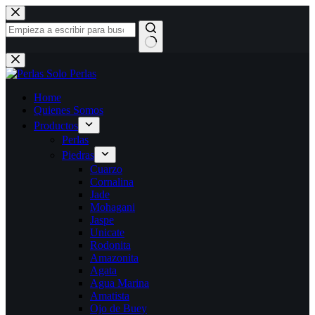
Saltar
al
contenido
Sin
resultados
Home
Quienes Somos
Productos
Perlas
Piedras
Cuarzo
Cornalina
Jade
Mohagani
Jaspe
Unicate
Rodonita
Amazonita
Agata
Agua Marina
Amatista
Ojo de Buey