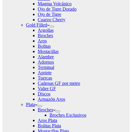
Magma Volcánico
Ojo de Tigre Dorado
Ojo de Tigre
Cuarzo Cherry
Gold Filled
Argollas
Broches
Aros
Bolitas
Mostacillas
Alambre
Adornos
Terminal
Apriete
Tuercas
Cadenas GF por metro
Valier GF
Discos
Armazón Aros
Plata
Broches
Broches Exclusivos
Aros Plata
Bolitas Plata
Mostacillas Plata