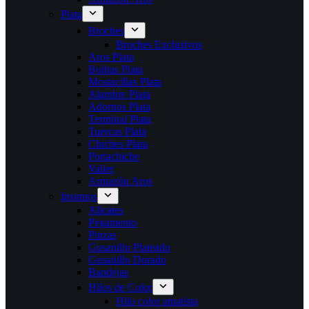
Plata
Broches
Broches Exclusivos
Aros Plata
Bolitas Plata
Mostacillas Plata
Alambre Plata
Adornos Plata
Terminal Plata
Tuercas Plata
Chiches Plata
Portachiche
Valier
Armazón Aros
Insumos
Alicates
Pegamento
Pinzas
Gusanillo Plateado
Gusanillo Dorado
Bandejas
Hilos de Color
Hilo color amatista