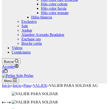
Hilo color celeste
Hilo color fucsia
Hilo color granate
Hilos blancos
Exclusivo
Sale
Ambar
Alambre Acerado Beadalon
Enchape oro
Broche cajón
Videos
Contáctanos
Buscar
Acceder
Carro
0
de
compra
Menú
Inicio
Inicio
Plata
VALIER
VALIER PARA SOLDAR AG