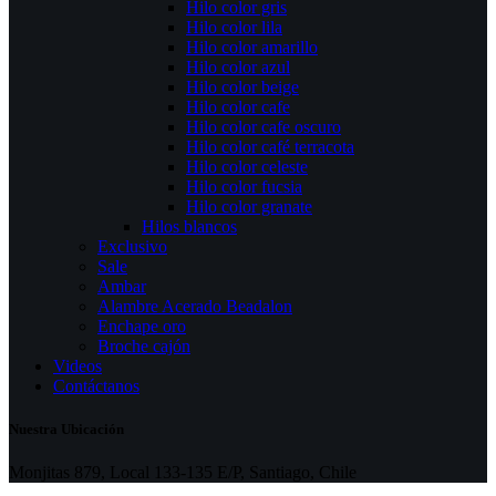
Hilo color gris
Hilo color lila
Hilo color amarillo
Hilo color azul
Hilo color beige
Hilo color cafe
Hilo color cafe oscuro
Hilo color café terracota
Hilo color celeste
Hilo color fucsia
Hilo color granate
Hilos blancos
Exclusivo
Sale
Ambar
Alambre Acerado Beadalon
Enchape oro
Broche cajón
Videos
Contáctanos
Nuestra Ubicación
Monjitas 879, Local 133-135 E/P, Santiago, Chile