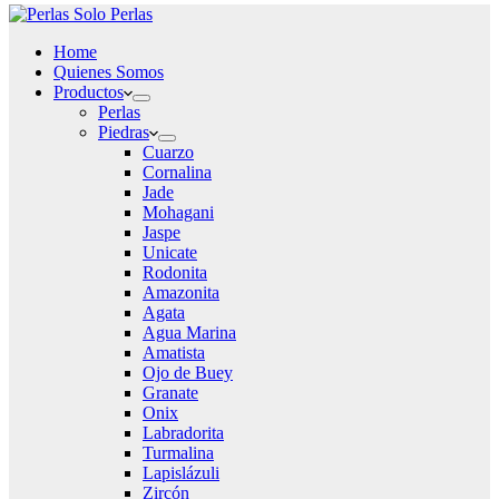
Home
Quienes Somos
Productos
Perlas
Piedras
Cuarzo
Cornalina
Jade
Mohagani
Jaspe
Unicate
Rodonita
Amazonita
Agata
Agua Marina
Amatista
Ojo de Buey
Granate
Onix
Labradorita
Turmalina
Lapislázuli
Zircón