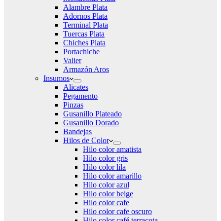
Alambre Plata
Adornos Plata
Terminal Plata
Tuercas Plata
Chiches Plata
Portachiche
Valier
Armazón Aros
Insumos
Alicates
Pegamento
Pinzas
Gusanillo Plateado
Gusanillo Dorado
Bandejas
Hilos de Color
Hilo color amatista
Hilo color gris
Hilo color lila
Hilo color amarillo
Hilo color azul
Hilo color beige
Hilo color cafe
Hilo color cafe oscuro
Hilo color café terracota