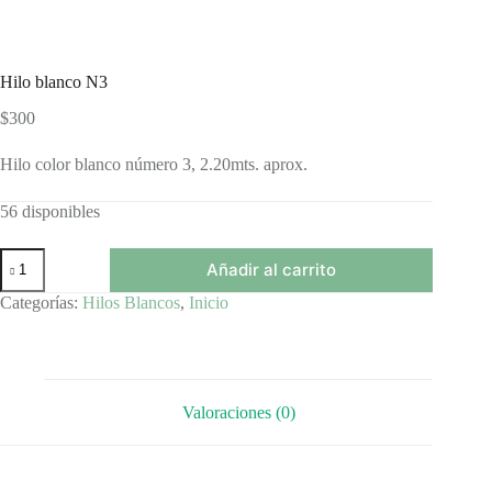
Hilo blanco N3
$
300
Hilo color blanco número 3, 2.20mts. aprox.
56 disponibles
Hilo
Añadir al carrito
blanco
N3
Categorías:
Hilos Blancos
,
Inicio
cantidad
Valoraciones (0)