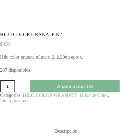
HILO COLOR GRANATE N2
$
350
Hilo color granate número 2, 2.20mt aprox.
287 disponibles
HILO
Añadir al carrito
COLOR
GRANATE
Categorías:
HILO COLOR GRANATE
,
Hilos de Color
,
N2
Inicio
,
Insumos
cantidad
Descripción