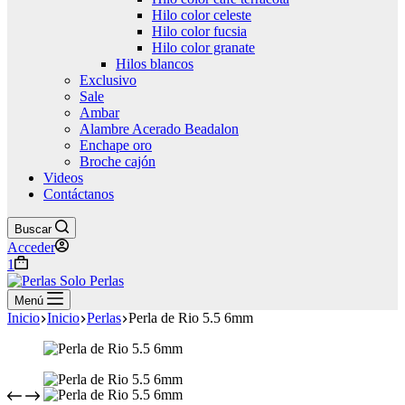
Hilo color celeste
Hilo color fucsia
Hilo color granate
Hilos blancos
Exclusivo
Sale
Ambar
Alambre Acerado Beadalon
Enchape oro
Broche cajón
Videos
Contáctanos
Buscar
Acceder
Carro
1
de
compra
Menú
Inicio
Inicio
Perlas
Perla de Rio 5.5 6mm