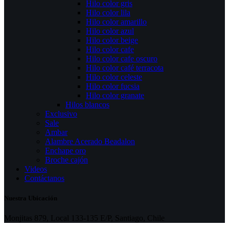
Hilo color gris
Hilo color lila
Hilo color amarillo
Hilo color azul
Hilo color beige
Hilo color cafe
Hilo color cafe oscuro
Hilo color café terracota
Hilo color celeste
Hilo color fucsia
Hilo color granate
Hilos blancos
Exclusivo
Sale
Ambar
Alambre Acerado Beadalon
Enchape oro
Broche cajón
Videos
Contáctanos
Nuestra Ubicación
Monjitas 879, Local 133-135 E/P, Santiago, Chile