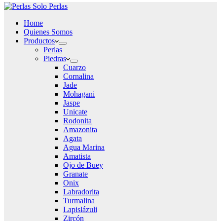
Home
Quienes Somos
Productos
Perlas
Piedras
Cuarzo
Cornalina
Jade
Mohagani
Jaspe
Unicate
Rodonita
Amazonita
Agata
Agua Marina
Amatista
Ojo de Buey
Granate
Onix
Labradorita
Turmalina
Lapislázuli
Zircón