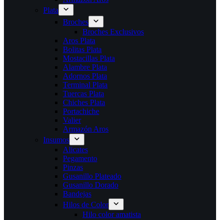
Plata
Broches
Broches Exclusivos
Aros Plata
Bolitas Plata
Mostacillas Plata
Alambre Plata
Adornos Plata
Terminal Plata
Tuercas Plata
Chiches Plata
Portachiche
Valier
Armazón Aros
Insumos
Alicates
Pegamento
Pinzas
Gusanillo Plateado
Gusanillo Dorado
Bandejas
Hilos de Color
Hilo color amatista