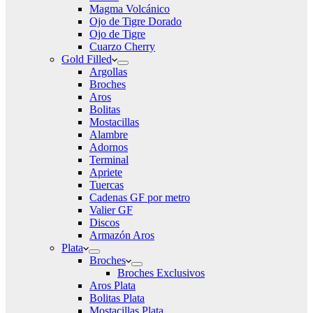
Magma Volcánico
Ojo de Tigre Dorado
Ojo de Tigre
Cuarzo Cherry
Gold Filled
Argollas
Broches
Aros
Bolitas
Mostacillas
Alambre
Adornos
Terminal
Apriete
Tuercas
Cadenas GF por metro
Valier GF
Discos
Armazón Aros
Plata
Broches
Broches Exclusivos
Aros Plata
Bolitas Plata
Mostacillas Plata