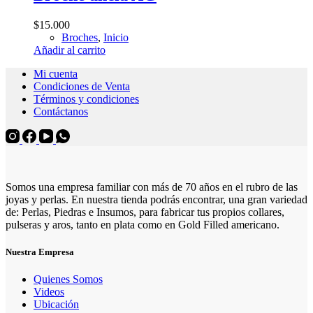
Las
opciones
$
15.000
se
Broches
,
Inicio
pueden
Añadir al carrito
elegir
en
Mi cuenta
la
Condiciones de Venta
página
Términos y condiciones
de
Contáctanos
producto
Somos una empresa familiar con más de 70 años en el rubro de las
joyas y perlas. En nuestra tienda podrás encontrar, una gran variedad
de: Perlas, Piedras e Insumos, para fabricar tus propios collares,
pulseras y aros, tanto en plata como en Gold Filled americano.
Nuestra Empresa
Quienes Somos
Videos
Ubicación