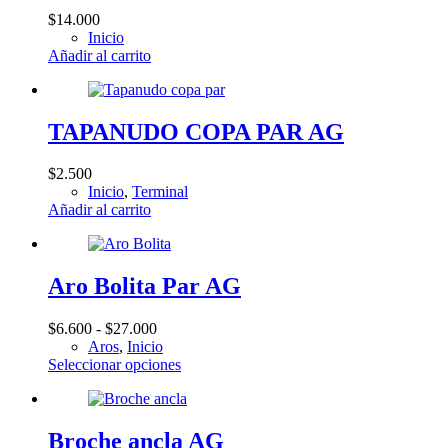
$
14.000
Inicio
Añadir al carrito
TAPANUDO COPA PAR AG
$
2.500
Inicio
,
Terminal
Añadir al carrito
Aro Bolita Par AG
Rango
$
6.600
-
$
27.000
de
Aros
,
Inicio
precios:
Este
Seleccionar opciones
desde
producto
$6.600
tiene
hasta
múltiples
$27.000
variantes.
Broche ancla AG