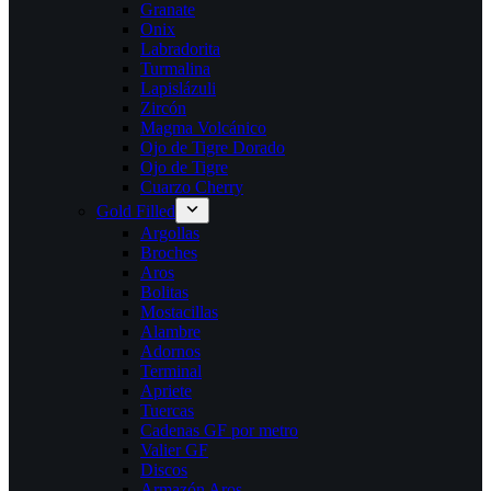
Granate
Onix
Labradorita
Turmalina
Lapislázuli
Zircón
Magma Volcánico
Ojo de Tigre Dorado
Ojo de Tigre
Cuarzo Cherry
Gold Filled
Argollas
Broches
Aros
Bolitas
Mostacillas
Alambre
Adornos
Terminal
Apriete
Tuercas
Cadenas GF por metro
Valier GF
Discos
Armazón Aros