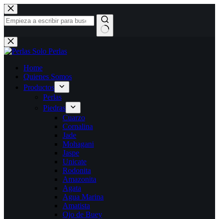
Saltar
al
contenido
Sin
resultados
Home
Quienes Somos
Productos
Perlas
Piedras
Cuarzo
Cornalina
Jade
Mohagani
Jaspe
Unicate
Rodonita
Amazonita
Agata
Agua Marina
Amatista
Ojo de Buey