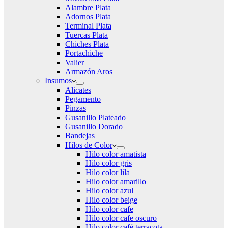
Alambre Plata
Adornos Plata
Terminal Plata
Tuercas Plata
Chiches Plata
Portachiche
Valier
Armazón Aros
Insumos
Alicates
Pegamento
Pinzas
Gusanillo Plateado
Gusanillo Dorado
Bandejas
Hilos de Color
Hilo color amatista
Hilo color gris
Hilo color lila
Hilo color amarillo
Hilo color azul
Hilo color beige
Hilo color cafe
Hilo color cafe oscuro
Hilo color café terracota